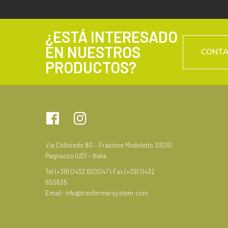
¿ESTÁ INTERESADO
EN NUESTROS
CONT
PRODUCTOS?
Via Colloredo 80 – Frazione Modoletto 33010
Pagnacco (UD) – Italia
Tel (+39) 0432 650047 | Fax (+39) 0432
650635
Email:
info@trasformersystem.com