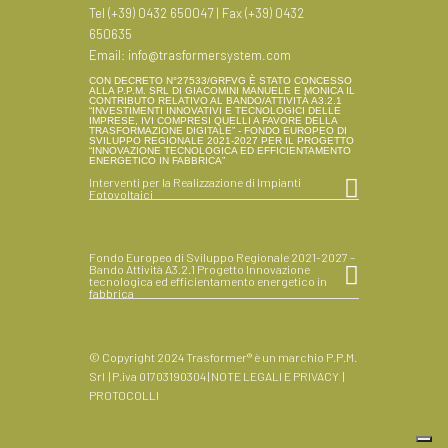
Tel (+39) 0432 650047 | Fax (+39) 0432
650635
Email:
info@trasformersystem.com
CON DECRETO N°27533/GRFVG È STATO CONCESSO
ALLA P.P.M. SRL DI GIACOMINI MANUELE E MONICA IL
CONTRIBUTO RELATIVO AL BANDO/ATTIVITÀ A3.2.1
“INVESTIMENTI INNOVATIVI E TECNOLOGICI DELLE
IMPRESE, IVI COMPRESI QUELLI A FAVORE DELLA
TRASFORMAZIONE DIGITALE” - FONDO EUROPEO DI
SVILUPPO REGIONALE 2021-2027 PER IL PROGETTO
“INNOVAZIONE TECNOLOGICA ED EFFICIENTAMENTO
ENERGETICO IN FABBRICA”
Interventi per la Realizzazione di Impianti
Fotovoltaici
Fondo Europeo di Sviluppo Regionale 2021-2027 –
Bando Attività A3.2.1 Progetto Innovazione
tecnologica ed efficientamento energetico in
fabbrica
© Copyright 2024 Trasformer® è un marchio P.P.M.
Srl | P.iva 01703190304 |
NOTE LEGALI E PRIVACY
|
PROTOCOLLI