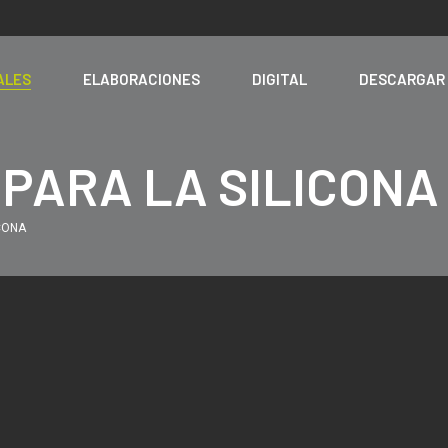
ALES
ELABORACIONES
DIGITAL
DESCARGAR
PARA LA SILICONA
Impresoras
tes
Resinas
CONA
s
Wash & Cure
teriales
Escáner
s
Fresadoras
Materiales fresables
Otros materiales digital