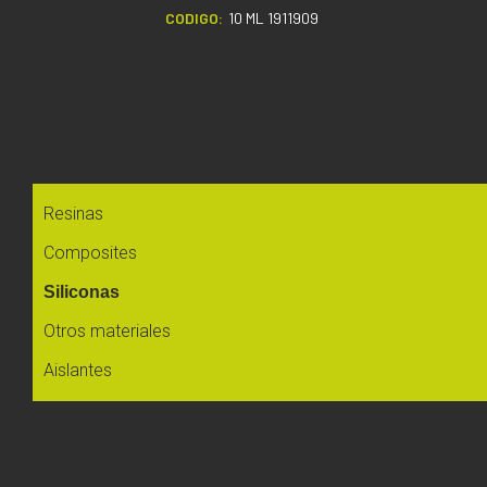
CODIGO:
10 ML 1911909
Resinas
Composites
Siliconas
Otros materiales
Aislantes