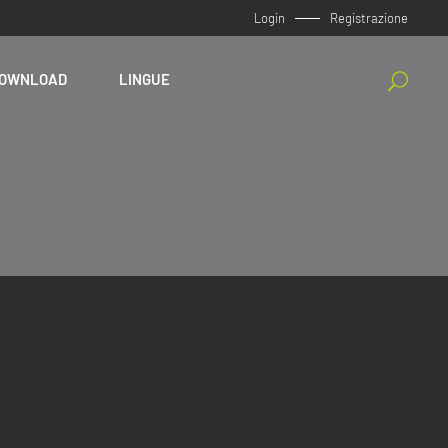
Login
Registrazione
OWNLOAD
LINGUE
English
Español
Italiano