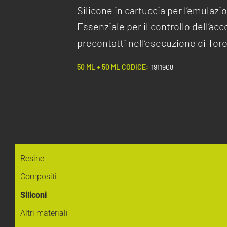
Silicone in cartuccia per l’emulaz
Essenziale per il controllo dell’ac
precontatti nell’esecuzione di Tor
50 ML + 50 ML CODICE:
1911908
Resine
Compositi
Siliconi
Altri materiali