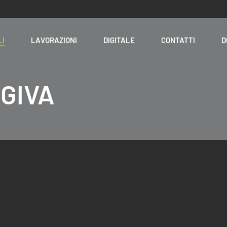
LI
LAVORAZIONI
DIGITALE
CONTATTI
D
GIVA
Stampanti
sito
Resine
Wash & Cure
iali
Scanner
Fresatori
Forno
Materiali fresabili
Altri materiali