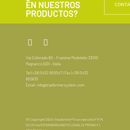
EN NUESTROS
CONT
PRODUCTOS?
Via Colloredo 80 – Frazione Modoletto 33010
Pagnacco (UD) – Italia
Tel (+39) 0432 650047 | Fax (+39) 0432
650635
Email:
info@trasformersystem.com
© Copyright 2024 Trasformer® è un marchio P.P.M.
Srl | P.iva 01703190304 |
NOTE LEGALI E PRIVACY
|