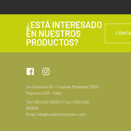
¿ESTÁ INTERESADO
EN NUESTROS
CONT
PRODUCTOS?
Via Colloredo 80 – Frazione Modoletto 33010
Pagnacco (UD) – Italia
Tel (+39) 0432 650047 | Fax (+39) 0432
650635
Email:
info@trasformersystem.com